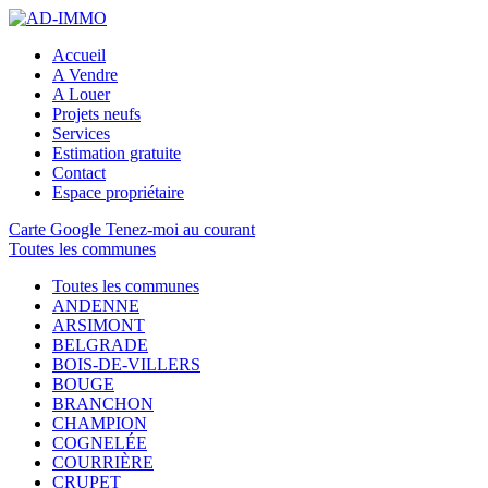
Accueil
A Vendre
A Louer
Projets neufs
Services
Estimation gratuite
Contact
Espace propriétaire
Carte Google
Tenez-moi au courant
Toutes les communes
Toutes les communes
ANDENNE
ARSIMONT
BELGRADE
BOIS-DE-VILLERS
BOUGE
BRANCHON
CHAMPION
COGNELÉE
COURRIÈRE
CRUPET