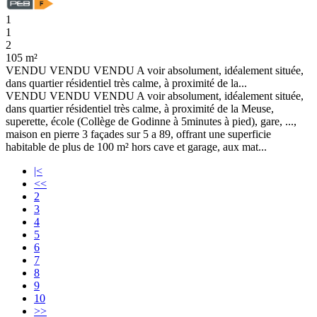
1
1
2
105 m²
VENDU VENDU VENDU A voir absolument, idéalement située,
dans quartier résidentiel très calme, à proximité de la...
VENDU VENDU VENDU A voir absolument, idéalement située,
dans quartier résidentiel très calme, à proximité de la Meuse,
superette, école (Collège de Godinne à 5minutes à pied), gare, ...,
maison en pierre 3 façades sur 5 a 89, offrant une superficie
habitable de plus de 100 m² hors cave et garage, aux mat...
|<
<<
2
3
4
5
6
7
8
9
10
>>