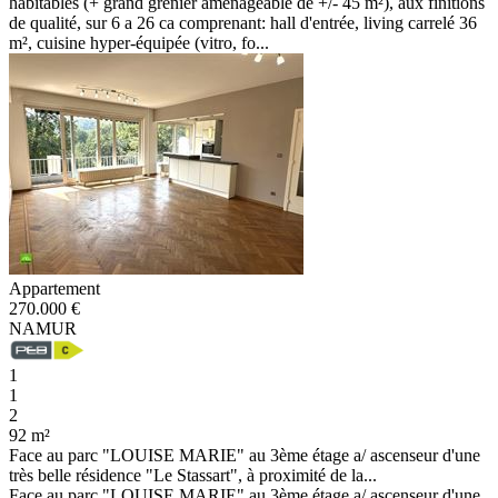
habitables (+ grand grenier aménageable de +/- 45 m²), aux finitions
de qualité, sur 6 a 26 ca comprenant: hall d'entrée, living carrelé 36
m², cuisine hyper-équipée (vitro, fo...
Appartement
270.000 €
NAMUR
1
1
2
92 m²
Face au parc "LOUISE MARIE" au 3ème étage a/ ascenseur d'une
très belle résidence "Le Stassart", à proximité de la...
Face au parc "LOUISE MARIE" au 3ème étage a/ ascenseur d'une