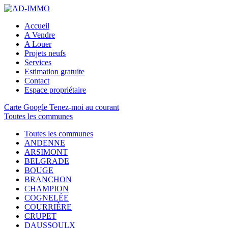
Accueil
A Vendre
A Louer
Projets neufs
Services
Estimation gratuite
Contact
Espace propriétaire
Carte Google
Tenez-moi au courant
Toutes les communes
Toutes les communes
ANDENNE
ARSIMONT
BELGRADE
BOUGE
BRANCHON
CHAMPION
COGNELÉE
COURRIÈRE
CRUPET
DAUSSOULX