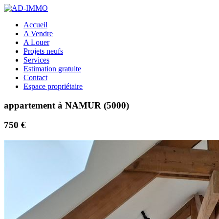
Accueil
A Vendre
A Louer
Projets neufs
Services
Estimation gratuite
Contact
Espace propriétaire
appartement à NAMUR (5000)
750 €