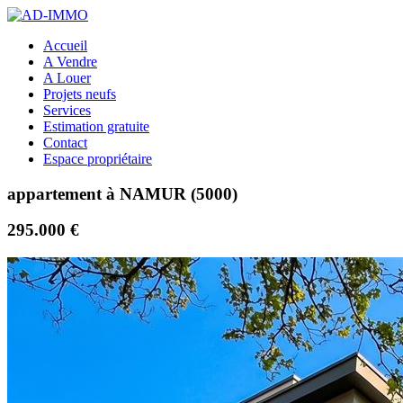
Accueil
A Vendre
A Louer
Projets neufs
Services
Estimation gratuite
Contact
Espace propriétaire
appartement à NAMUR (5000)
295.000 €