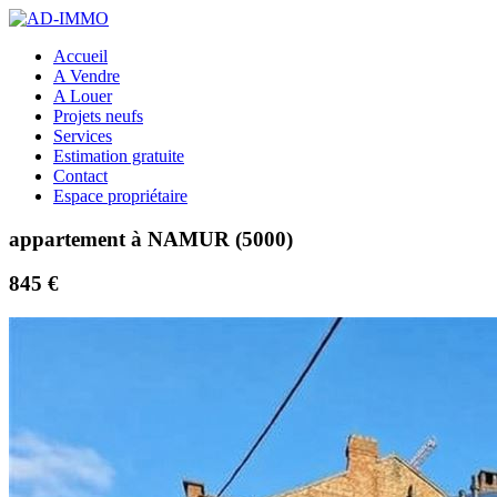
Accueil
A Vendre
A Louer
Projets neufs
Services
Estimation gratuite
Contact
Espace propriétaire
appartement à NAMUR (5000)
845 €