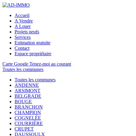
Accueil
A Vendre
A Louer
Projets neufs
Services
Estimation gratuite
Contact
Espace propriétaire
Carte Google
Tenez-moi au courant
Toutes les communes
Toutes les communes
ANDENNE
ARSIMONT
BELGRADE
BOUGE
BRANCHON
CHAMPION
COGNELÉE
COURRIÈRE
CRUPET
DAUSSOULX