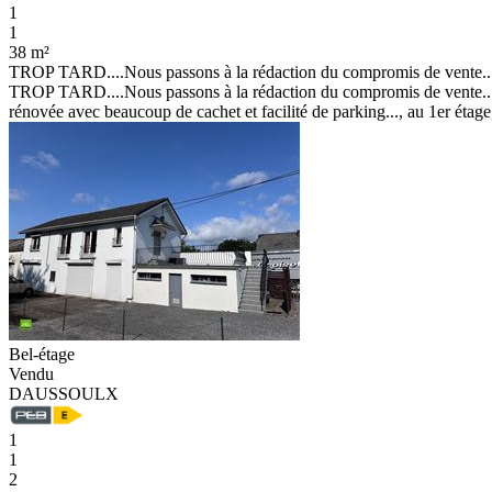
1
1
38 m²
TROP TARD....Nous passons à la rédaction du compromis de vente..
TROP TARD....Nous passons à la rédaction du compromis de vente.. 
rénovée avec beaucoup de cachet et facilité de parking..., au 1er étage
Bel-étage
Vendu
DAUSSOULX
1
1
2