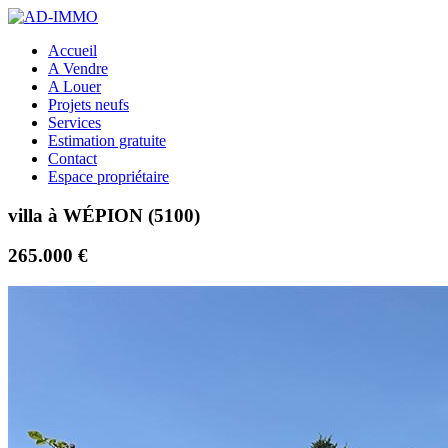
Accueil
A Vendre
A Louer
Projets neufs
Services
Estimation gratuite
Contact
Espace propriétaire
villa à WÉPION (5100)
265.000 €